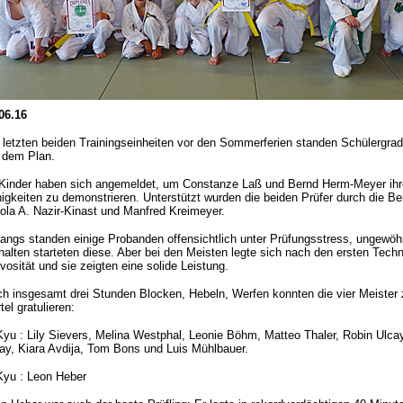
06.1
6
 letzten beiden Trainingseinheiten vor den Sommerferien standen Schülergra
 dem Plan.
Kinder haben sich angemeldet, um Constanze Laß und Bernd Herm-Meyer ihr
igkeiten zu demonstrieren. Unterstützt wurden die beiden Prüfer durch die Bei
ola A. Nazir-Kinast und Manfred Kreimeyer.
angs standen einige Probanden offensichtlich unter Prüfungsstress, ungewöh
halten starteten diese. Aber bei den Meisten legte sich nach den ersten Techn
vosität und sie zeigten eine solide Leistung.
h insgesamt drei Stunden Blocken, Hebeln, Werfen konnten die vier Meiste
tel gratulieren:
Kyu : Lily Sievers, Melina Westphal, Leonie Böhm, Matteo Thaler, Robin Ulca
ay, Kiara Avdija, Tom Bons und Luis Mühlbauer.
Kyu : Leon Heber