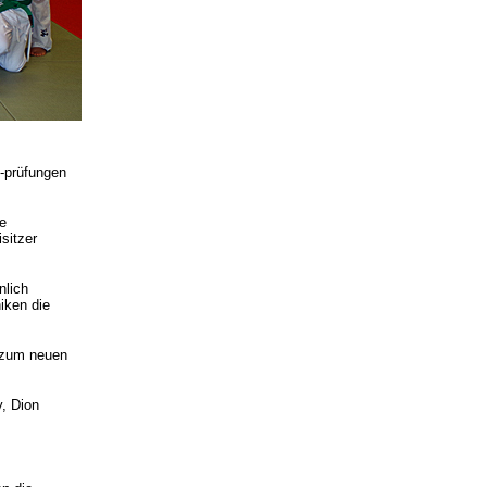
d-prüfungen
e
sitzer
nlich
iken die
r zum neuen
y, Dion