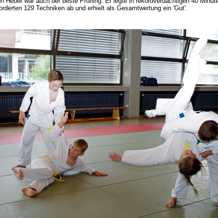
n Heber war auch der beste Prüfling: Er legte in rekordverdächtigen 40 Minut
orderten 129 Techniken ab und erhielt als Gesamtwertung ein 'Gut'.