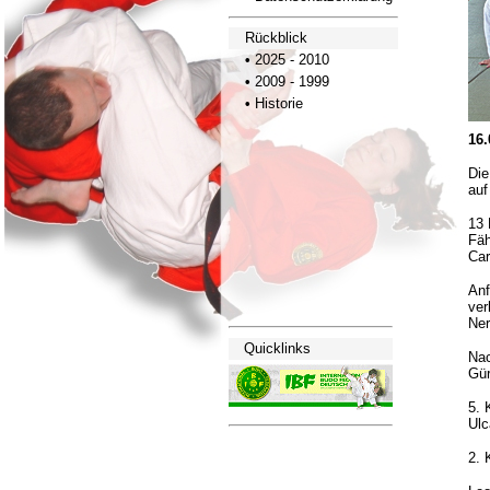
Rückblick
•
2025 - 2010
•
2009 - 1999
•
Historie
16.
Die
auf
13 
Fäh
Car
Anf
ver
Ner
Quick
links
Nac
Gür
5. 
Ulc
2. 